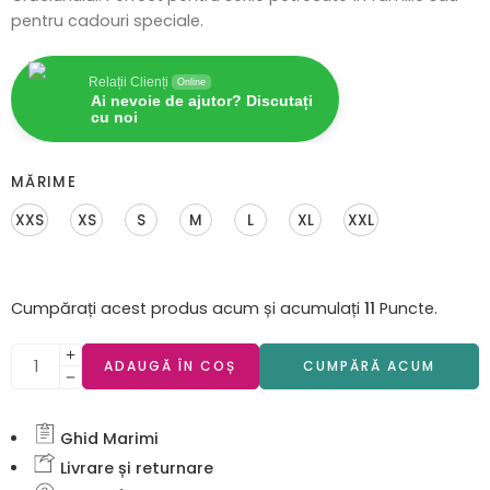
pentru cadouri speciale.
Relații Clienți
Online
Ai nevoie de ajutor? Discutați
cu noi
MĂRIME
XXS
XS
S
M
L
XL
XXL
Cumpărați acest produs acum și acumulați
11
Puncte.
ADAUGĂ ÎN COȘ
CUMPĂRĂ ACUM
Ghid Marimi
Livrare și returnare