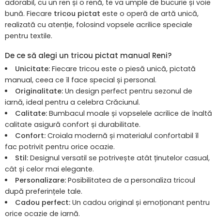
adorabil, cu un ren și o renă, te va umple de bucurie și voie
bună. Fiecare
tricou pictat
este o operă de artă unică,
realizată cu atenție, folosind vopsele acrilice speciale
pentru textile.
De ce să alegi un tricou pictat manual Reni?
Unicitate:
Fiecare tricou este o piesă unică, pictată
manual, ceea ce îl face special și personal.
Originalitate:
Un design perfect pentru sezonul de
iarnă, ideal pentru a celebra Crăciunul.
Calitate:
Bumbacul moale și vopselele acrilice de înaltă
calitate asigură confort și durabilitate.
Confort:
Croiala modernă și materialul confortabil îl
fac potrivit pentru orice ocazie.
Stil:
Designul versatil se potrivește atât ținutelor casual,
cât și celor mai elegante.
Personalizare:
Posibilitatea de a personaliza tricoul
după preferințele tale.
Cadou perfect:
Un cadou original și emoționant pentru
orice ocazie de iarnă.