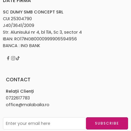
DATE FIRMĂ
SC DUMY SMB CONCEPT SRL
CUI 25304790
J40/3641/2009
Str. Alunisului nr 4, bl 11A, Sc 3, sector 4
IBAN: RO17INGB0000999906594956
BANCA : ING BANK
CONTACT
Relații Clienți
0722617783
office@malabaila.ro