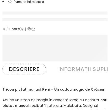
Pune o Întrebare
vizionează acest produs chiar acum
Share
DESCRIERE
INFORMAȚII SUPL
Tricou pictat manual Reni – Un cadou magic de Crăciun
Aduce un strop de magie în această iarnă cu acest
tricou
pictat manual
, realizat în atelierul Malabaila. Designul