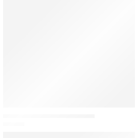
Tricou pictat manual “Smily Reindeer “
100,00
lei