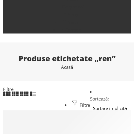
Despre noi
Shop
News
Contact
Produse etichetate „ren”
Acasă
Filtre
Sortează:
Filtre