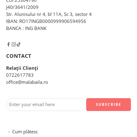
CUI 25304790
J40/3641/2009
Str. Alunisului nr 4, bl 11A, Sc 3, sector 4
IBAN: RO17INGB0000999906594956
BANCA : ING BANK
CONTACT
Relații Clienți
0722617783
office@malabaila.ro
Cum plătesc