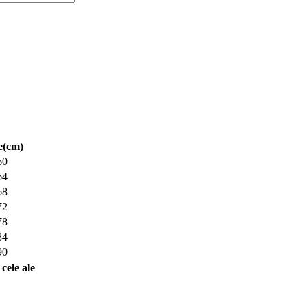
e(cm)
60
64
68
72
78
84
90
cele ale