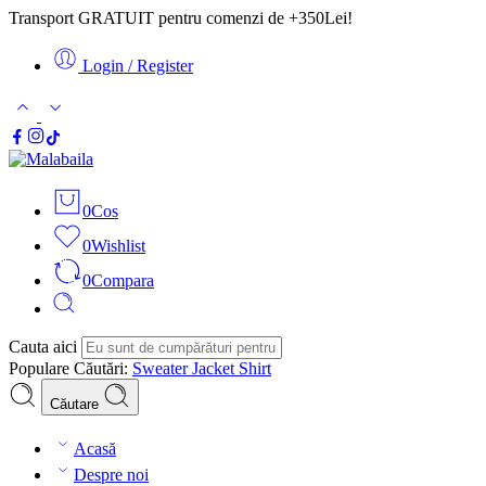
Transport GRATUIT pentru comenzi de +350Lei!
Login / Register
0
Cos
0
Wishlist
0
Compara
Cauta aici
Populare Căutări:
Sweater
Jacket
Shirt
Căutare
Acasă
Despre noi