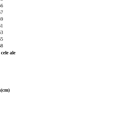
56
57
59
61
63
65
68
cele ale
ă(cm)