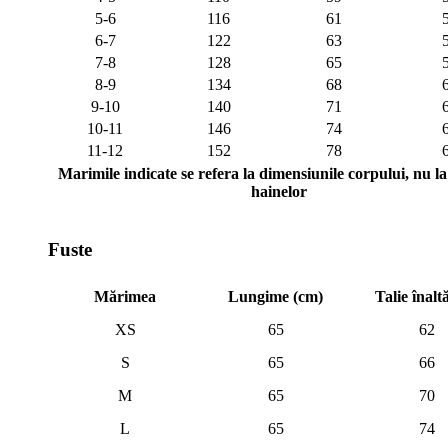
5-6
116
61
6-7
122
63
7-8
128
65
8-9
134
68
9-10
140
71
10-11
146
74
11-12
152
78
Marimile indicate se refera la dimensiunile corpului, nu la 
hainelor
Fuste
Mărimea
Lungime (cm)
Talie înalt
XS
65
62
S
65
66
M
65
70
L
65
74