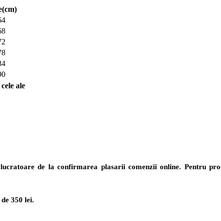
e(cm)
64
68
72
78
84
90
cele ale
lucratoare de la confirmarea plasarii comenzii online. Pentru prod
de 350 lei.