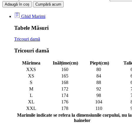
Adaugă în coș
Cumpără acum
Ghid Marimi
Tabele Măsuri
Tricouri damă
Tricouri damă
Mărimea
Inălțime(cm)
Piept(cm)
Tali
XXS
160
80
XS
165
84
S
168
88
M
172
92
L
174
98
XL
176
104
XXL
178
110
Marimile indicate se refera la dimensiunile corpului, nu la 
hainelor