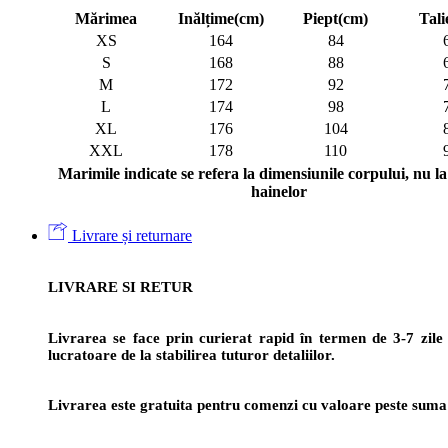
Mărimea
Inălțime(cm)
Piept(cm)
Tali
XS
164
84
S
168
88
M
172
92
L
174
98
XL
176
104
XXL
178
110
Marimile indicate se refera la dimensiunile corpului, nu la 
hainelor
Livrare și returnare
LIVRARE SI RETUR
Livrarea se face prin curierat rapid în termen de 3-7 zile 
lucratoare de la stabilirea tuturor detaliilor.
Livrarea este gratuita pentru comenzi cu valoare peste suma 