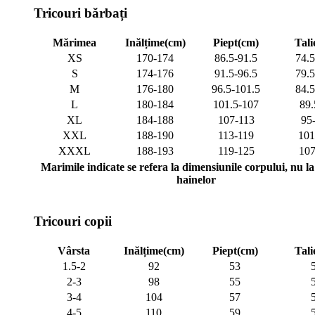
Tricouri bărbați
Mărimea
Inălțime(cm)
Piept(cm)
Tali
XS
170-174
86.5-91.5
74.5
S
174-176
91.5-96.5
79.5
M
176-180
96.5-101.5
84.5
L
180-184
101.5-107
89.
XL
184-188
107-113
95
XXL
188-190
113-119
101
XXXL
188-193
119-125
107
Marimile indicate se refera la dimensiunile corpului, nu la 
hainelor
Tricouri copii
Vârsta
Inălțime(cm)
Piept(cm)
Tali
1.5-2
92
53
2-3
98
55
3-4
104
57
4-5
110
59