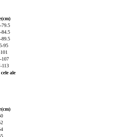
e(cm)
-79.5
-84.5
-89.5
5-95
-101
-107
-113
cele ale
e(cm)
50
52
54
55