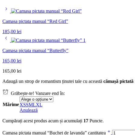
Camasa pictata manual “Red Girl”
185,00
lei
Camasa pictata manual “Butterfly”
165,00
lei
165,00
lei
Adaugă un strop de romantism ținutei tale cu această
cămașă pictată
Grăbește-te! Vanzare end în:
Mărime
XS
S
M
L
XL
Anulează
Cumpărați acest produs acum și acumulați
17
Puncte.
Camasa pictata manual “Buchet de lavanda” cantitatea