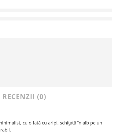
est produs chiar acum
RECENZII (0)
nimalist, cu o fată cu aripi, schițată în alb pe un
rabil.