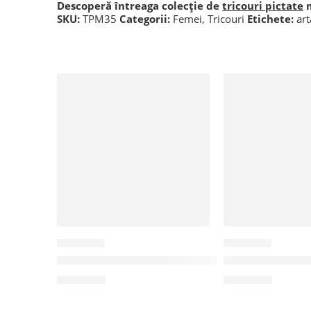
Descoperă întreaga colecție de
tricouri pictate
m
SKU:
TPM35
Categorii:
Femei
,
Tricouri
Etichete:
ar
CPM08
BPM01
Camasa pictata manual “Red Girl”
Bluza pictata 
185,00
lei
165,00
lei