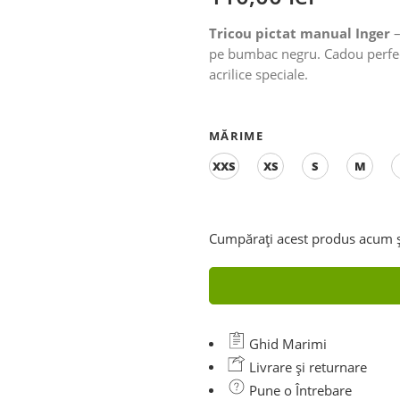
Tricou pictat manual Inger
–
pe bumbac negru. Cadou perfect
acrilice speciale.
MĂRIME
XXS
XS
S
M
Cumpărați acest produs acum 
Ghid Marimi
Livrare și returnare
Pune o Întrebare