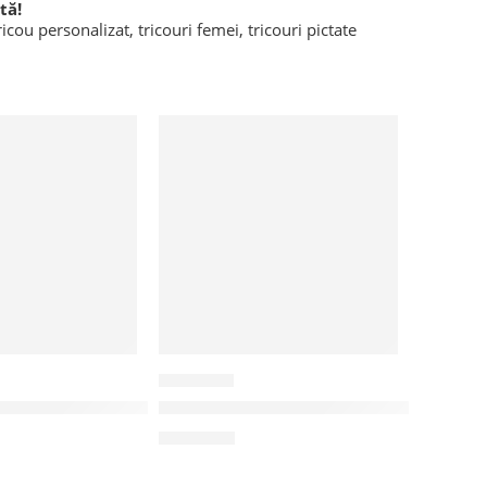
tă!
ricou personalizat
,
tricouri femei
,
tricouri pictate
CPM03
tat manual “Spain”
Camasa pictata manual “Wild Flowe
185,00
lei