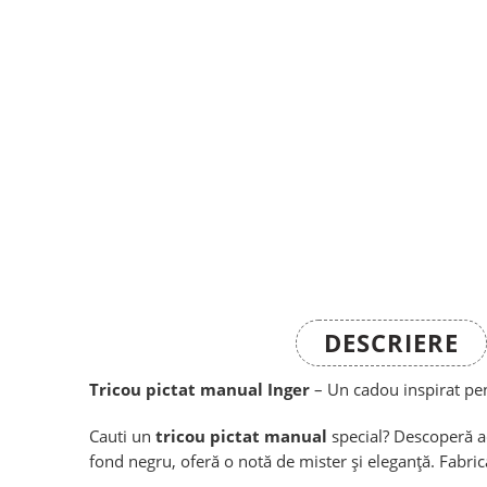
DESCRIERE
Tricou pictat manual Inger
– Un cadou inspirat pen
Cauti un
tricou pictat manual
special? Descoperă ac
fond negru, oferă o notă de mister și eleganță. Fabrica