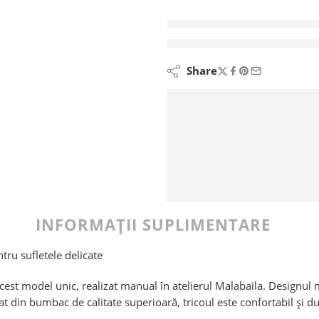
vizionează ac
Share
INFORMAȚII SUPLIMENTARE
tru sufletele delicate
est model unic, realizat manual în atelierul Malabaila. Designul mi
t din bumbac de calitate superioară, tricoul este confortabil și du