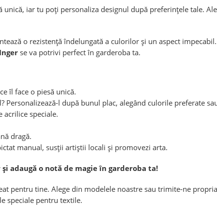
ă unică, iar tu poți personaliza designul după preferințele tale. A
rantează o rezistență îndelungată a culorilor și un aspect impecabil
Inger
se va potrivi perfect în garderoba ta.
e îl face o piesă unică.
ial? Personalizează-l după bunul plac, alegând culorile preferate 
acrilice speciale.
ană dragă.
ctat manual, susții artiștii locali și promovezi arta
.
și adaugă o notă de magie în garderoba ta!
eat pentru tine. Alege din modelele noastre sau trimite-ne propria
e speciale pentru textile.