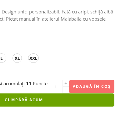
 Design unic, personalizabil. Fată cu aripi, schiță albă
! Pictat manual în atelierul Malabaila cu vopsele
L
XL
XXL
și acumulați
11
Puncte.
ADAUGĂ ÎN COȘ
CUMPĂRĂ ACUM