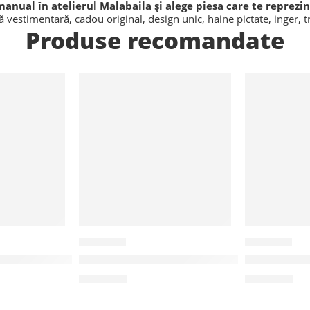
anual în atelierul Malabaila și alege piesa care te reprezin
tă vestimentară
,
cadou original
,
design unic
,
haine pictate
,
inger
,
t
Produse recomandate
RPM06
TPM04
manual “Căsuțe”
Rochie pictata manual “Le Petit Prince”
Tricou pic
215,00
lei
110,00
lei