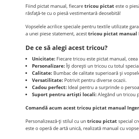
Fiind pictat manual, fiecare
tricou pictat
este o pies
răsfață-te cu o piesă vestimentară deosebită!
Vopselele acrilice speciale pentru textile utilizate ga
a unei piese statement, acest
tricou pictat manual 
De ce să alegi acest tricou?
Unicitate:
Fiecare tricou este pictat manual, ceea c
Personalizare:
Îți dorești un tricou cu totul spec
Calitate:
Bumbac de calitate superioară și vopsele 
Versatilitate:
Potrivit pentru diverse ocazii.
Cadou perfect:
Ideal pentru a surprinde o perso
Suport pentru artiști locali:
Alegând un tricou pi
Comandă acum acest tricou pictat manual Inger 
Personalizează-ți stilul cu un
tricou pictat
special cr
este o operă de artă unică, realizată manual cu vopsel