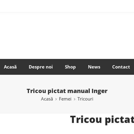
Acasă
Despre noi
Shop
News
Contact
Tricou pictat manual Inger
Acasă
Femei
Tricouri
Tricou picta