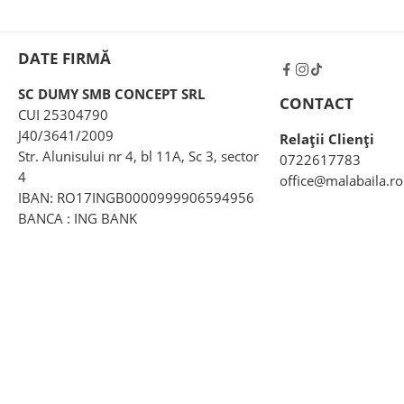
DATE FIRMĂ
SC DUMY SMB CONCEPT SRL
CONTACT
CUI 25304790
J40/3641/2009
Relații Clienți
Str. Alunisului nr 4, bl 11A, Sc 3, sector
0722617783
4
office@malabaila.ro
IBAN: RO17INGB0000999906594956
BANCA : ING BANK