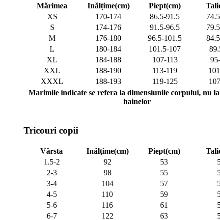
Mărimea
Inălțime(cm)
Piept(cm)
Tali
XS
170-174
86.5-91.5
74.5
S
174-176
91.5-96.5
79.5
M
176-180
96.5-101.5
84.5
L
180-184
101.5-107
89.
XL
184-188
107-113
95
XXL
188-190
113-119
101
XXXL
188-193
119-125
107
Marimile indicate se refera la dimensiunile corpului, nu la 
hainelor
Tricouri copii
Vârsta
Inălțime(cm)
Piept(cm)
Tali
1.5-2
92
53
2-3
98
55
3-4
104
57
4-5
110
59
5-6
116
61
6-7
122
63