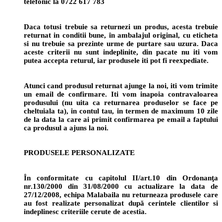
telefonic la 0722 617 783
Daca totusi trebuie sa returnezi un produs, acesta trebuie
returnat in conditii bune, în ambalajul original, cu eticheta
si nu trebuie sa prezinte urme de purtare sau uzura. Daca
aceste criterii nu sunt indeplinite, din pacate nu iti vom
putea accepta returul, iar produsele iti pot fi reexpediate.
Atunci cand produsul returnat ajunge la noi, iti vom trimite
un email de confirmare. Iti vom inapoia contravaloarea
produsului (nu uita ca returnarea produselor se face pe
cheltuiala ta), in contul tau, in termen de maximum 10 zile
de la data la care ai primit confirmarea pe email a faptului
ca produsul a ajuns la noi.
PRODUSELE PERSONALIZATE
În conformitate cu capitolul II/art.10 din Ordonanţa
nr.130/2000 din 31/08/2000 cu actualizare la data de
27/12/2008, echipa Malabaila nu returneaza produsele care
au fost realizate personalizat după cerintele clientilor si
indeplinesc criteriile cerute de acestia.