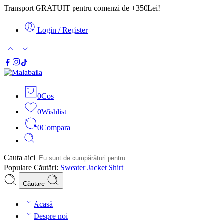
Transport GRATUIT pentru comenzi de +350Lei!
Login / Register
0
Cos
0
Wishlist
0
Compara
Cauta aici
Populare Căutări:
Sweater
Jacket
Shirt
Căutare
Acasă
Despre noi