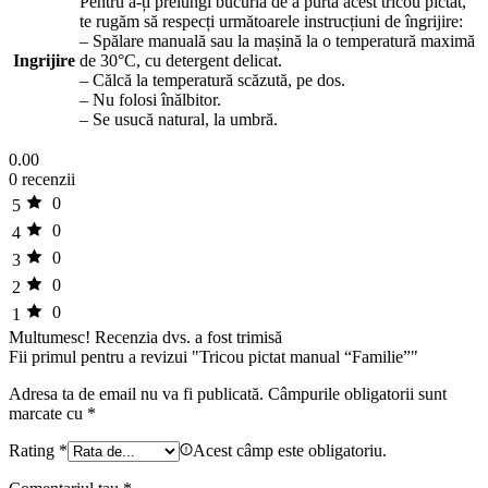
Pentru a-ți prelungi bucuria de a purta acest tricou pictat,
te rugăm să respecți următoarele instrucțiuni de îngrijire:
– Spălare manuală sau la mașină la o temperatură maximă
Ingrijire
de 30°C, cu detergent delicat.
– Călcă la temperatură scăzută, pe dos.
– Nu folosi înălbitor.
– Se usucă natural, la umbră.
0.00
0 recenzii
0
5
0
4
0
3
0
2
0
1
Multumesc!
Recenzia dvs. a fost trimisă
Fii primul pentru a revizui "Tricou pictat manual “Familie”"
Adresa ta de email nu va fi publicată.
Câmpurile obligatorii sunt
marcate cu
*
Rating
*
Acest câmp este obligatoriu.