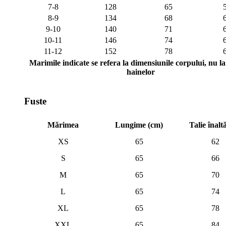
7-8
128
65
8-9
134
68
9-10
140
71
10-11
146
74
11-12
152
78
Marimile indicate se refera la dimensiunile corpului, nu la 
hainelor
Fuste
Mărimea
Lungime (cm)
Talie înalt
XS
65
62
S
65
66
M
65
70
L
65
74
XL
65
78
XXL
65
84