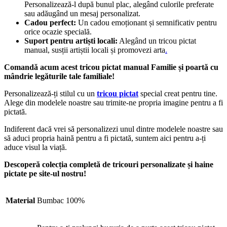
Personalizează-l după bunul plac, alegând culorile preferate
sau adăugând un mesaj personalizat.
Cadou perfect:
Un cadou emoționant și semnificativ pentru
orice ocazie specială.
Suport pentru artiști locali:
Alegând un tricou pictat
manual, susții artiștii locali și promovezi arta
.
Comandă acum acest tricou pictat manual Familie și poartă cu
mândrie legăturile tale familiale!
Personalizează-ți stilul cu un
tricou pictat
special creat pentru tine.
Alege din modelele noastre sau trimite-ne propria imagine pentru a fi
pictată.
Indiferent dacă vrei să personalizezi unul dintre modelele noastre sau
să aduci propria haină pentru a fi pictată, suntem aici pentru a-ți
aduce visul la viață.
Descoperă colecția completă de tricouri personalizate și haine
pictate pe site-ul nostru!
Material
Bumbac 100%