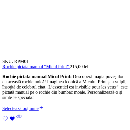
SKU:
RPM01
Rochie pictata manual “Micul Print”
215,00
lei
Rochie pictata manual Micul Print:
Descoperă magia poveștilor
cu această rochie unică! Imaginea iconică a Micului Prinț și a vulpii,
însoțită de celebrul citat „L’essentiel est invisible pour les yeux”, este
pictată manual pe o rochie din bumbac moale. Personalizează-o și
simte-te specială!
Selectează opțiunile