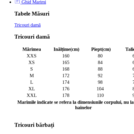
Ghid Marimi
Tabele Măsuri
Tricouri damă
Tricouri damă
Mărimea
Inălțime(cm)
Piept(cm)
Tali
XXS
160
80
XS
165
84
S
168
88
M
172
92
L
174
98
XL
176
104
XXL
178
110
Marimile indicate se refera la dimensiunile corpului, nu la 
hainelor
Tricouri bărbați