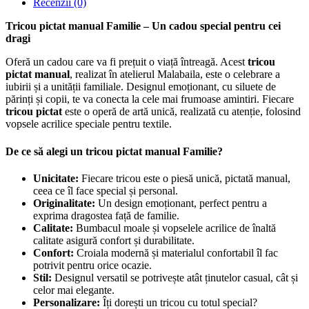
Recenzii (0)
Tricou pictat manual Familie – Un cadou special pentru cei
dragi
Oferă un cadou care va fi prețuit o viață întreagă. Acest
tricou
pictat manual
, realizat în atelierul Malabaila, este o celebrare a
iubirii și a unității familiale. Designul emoționant, cu siluete de
părinți și copii, te va conecta la cele mai frumoase amintiri. Fiecare
tricou pictat
este o operă de artă unică, realizată cu atenție, folosind
vopsele acrilice speciale pentru textile.
De ce să alegi un tricou pictat manual Familie?
Unicitate:
Fiecare tricou este o piesă unică, pictată manual,
ceea ce îl face special și personal.
Originalitate:
Un design emoționant, perfect pentru a
exprima dragostea față de familie.
Calitate:
Bumbacul moale și vopselele acrilice de înaltă
calitate asigură confort și durabilitate.
Confort:
Croiala modernă și materialul confortabil îl fac
potrivit pentru orice ocazie.
Stil:
Designul versatil se potrivește atât ținutelor casual, cât și
celor mai elegante.
Personalizare:
Îți dorești un tricou cu totul special?