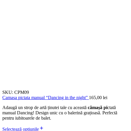
SKU:
CPM09
Camasa pictata manual “Dancing in the night”
165,00
lei
Adaugă un strop de artă ținutei tale cu această
cămașă pi
ctată
manual Dancing! Design unic cu o balerină grațioasă. Perfectă
pentru iubitoarele de balet.
Selectează opțiunile