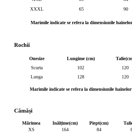
XXXL
65
90
Marimile indicate se refera la dimensiunile hainelo
Rochii
Onesize
Lungime (cm)
Talie(c
Scurta
102
120
Lunga
128
120
Marimile indicate se refera la dimensiunile hainelor
Cămăși
Mărimea
Inălțime(cm)
Piept(cm)
Tali
XS
164
84