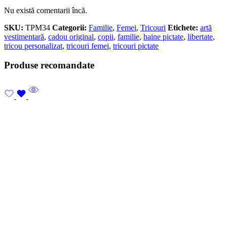
Nu există comentarii încă.
SKU:
TPM34
Categorii:
Familie
,
Femei
,
Tricouri
Etichete:
artă
vestimentară
,
cadou original
,
copii
,
familie
,
haine pictate
,
libertate
,
tricou personalizat
,
tricouri femei
,
tricouri pictate
Produse recomandate