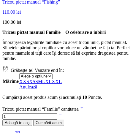
Tricou pictat manual “Fishing”
110,00
lei
100,00
lei
Tricou pictat manual Familie – O celebrare a iubirii
Îmbrățișează legăturile familiale cu acest tricou unic, pictat manual.
Siluetele părinților și copiilor vor aduce un zâmbet pe fața ta. Perfect
pentru mamele și tații care își doresc să își exprime dragostea pentru
familie.
Grăbește-te! Vanzare end în:
Mărime
XXS
XS
S
M
L
XL
XXL
Anulează
Cumpărați acest produs acum și acumulați
10
Puncte.
Tricou pictat manual “Familie” cantitatea
Adaugă în coș
Cumpără acum