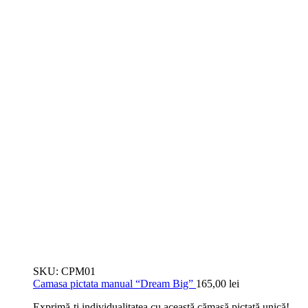
SKU:
CPM01
Camasa pictata manual “Dream Big”
165,00
lei
Exprimă-ți individualitatea cu această cămașă pictată unică!