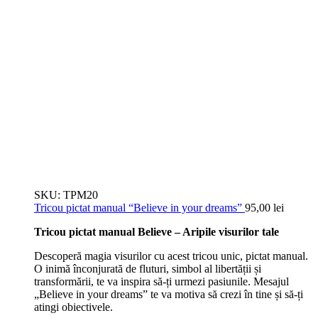
SKU:
TPM20
Tricou pictat manual “Believe in your dreams”
95,00
lei
Tricou pictat manual Believe – Aripile visurilor tale
Descoperă magia visurilor cu acest tricou unic, pictat manual.
O inimă înconjurată de fluturi, simbol al libertății și
transformării, te va inspira să-ți urmezi pasiunile. Mesajul
„Believe in your dreams” te va motiva să crezi în tine și să-ți
atingi obiectivele.