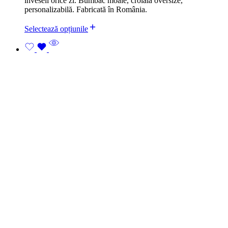
înveseli orice zi. Bumbac moale, croială oversize,
personalizabilă. Fabricată în România.
Selectează opțiunile