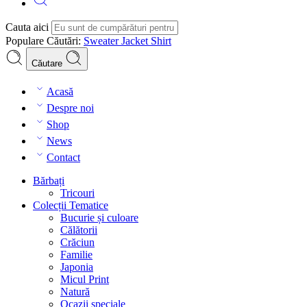
Cauta aici
Populare Căutări:
Sweater
Jacket
Shirt
Căutare
Acasă
Despre noi
Shop
News
Contact
Bărbați
Tricouri
Colecții Tematice
Bucurie și culoare
Călătorii
Crăciun
Familie
Japonia
Micul Print
Natură
Ocazii speciale