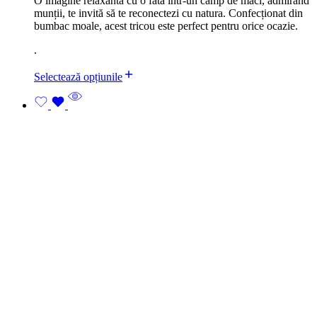
O imagine relaxantă cu o fată într-un câmp de maci, admirând
munții, te invită să te reconectezi cu natura. Confecționat din
bumbac moale, acest tricou este perfect pentru orice ocazie.
.
Selectează opțiunile