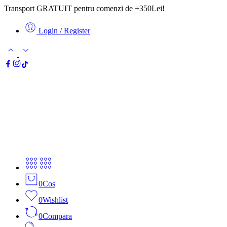
Transport GRATUIT pentru comenzi de +350Lei!
Login / Register
0
Cos
0
Wishlist
0
Compara