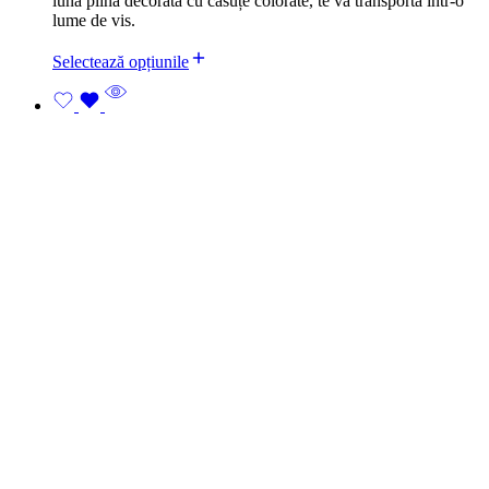
lună plină decorată cu casuțe colorate, te va transporta într-o
lume de vis.
Selectează opțiunile