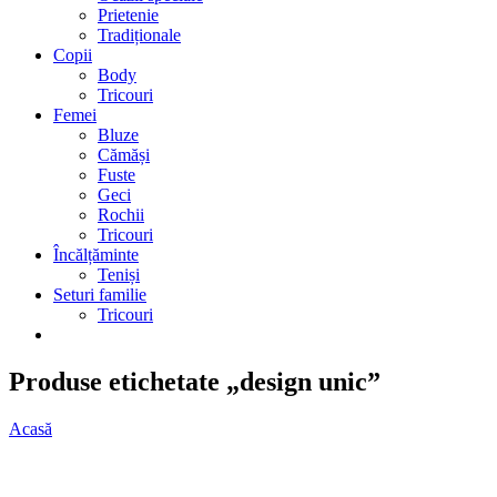
Prietenie
Tradiționale
Copii
Body
Tricouri
Femei
Bluze
Cămăși
Fuste
Geci
Rochii
Tricouri
Încălțăminte
Teniși
Seturi familie
Tricouri
Produse etichetate „design unic”
Acasă