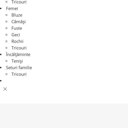
Tricouri
Femei
Bluze
Cămăși
Fuste
Geci
Rochii
Tricouri
Încălțăminte
Teniși
Seturi familie
Tricouri