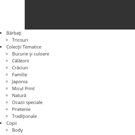
Bărbați
Tricouri
Colecții Tematice
Bucurie și culoare
Călătorii
Crăciun
Familie
Japonia
Micul Print
Natură
Ocazii speciale
Prietenie
Tradiționale
Copii
Body