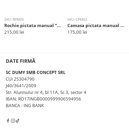
SKU:
RPM06
SKU:
CPM02
Rochie pictata manual “Le Petit Prince”
Camasa pictata manual “Stronger”
215,00
lei
175,00
lei
DATE FIRMĂ
SC DUMY SMB CONCEPT SRL
CUI 25304790
J40/3641/2009
Str. Alunisului nr 4, bl 11A, Sc 3, sector 4
IBAN: RO17INGB0000999906594956
BANCA : ING BANK