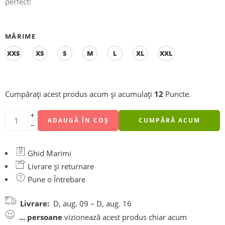
perfect!
MĂRIME
XXS
XS
S
M
L
XL
XXL
Cumpărați acest produs acum și acumulați
12
Puncte.
ADAUGĂ ÎN COȘ
CUMPĂRĂ ACUM
Ghid Marimi
Livrare și returnare
Pune o Întrebare
Livrare:
D, aug. 09 – D, aug. 16
...
persoane
vizionează acest produs chiar acum