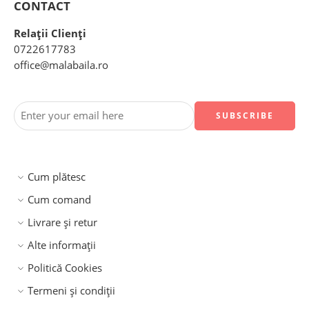
CONTACT
Relații Clienți
0722617783
office@malabaila.ro
Cum plătesc
Cum comand
Livrare și retur
Alte informații
Politică Cookies
Termeni și condiții