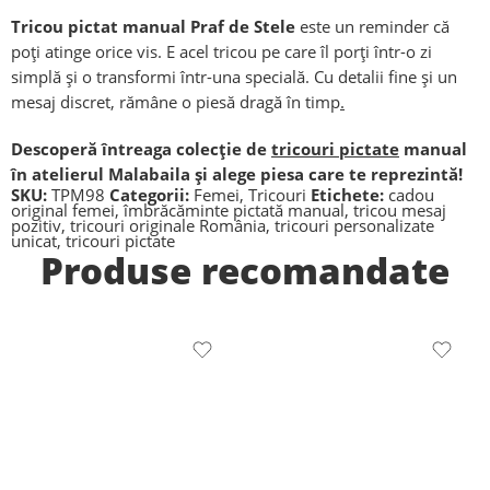
Tricou pictat manual Praf de Stele
este un reminder că
poți atinge orice vis. E acel tricou pe care îl porți într-o zi
simplă și o transformi într-una specială. Cu detalii fine și un
mesaj discret, rămâne o piesă dragă în timp
.
Descoperă întreaga colecție de
tricouri pictate
manual
în atelierul Malabaila și alege piesa care te reprezintă!
SKU:
TPM98
Categorii:
Femei
,
Tricouri
Etichete:
cadou
original femei
,
îmbrăcăminte pictată manual
,
tricou mesaj
pozitiv
,
tricouri originale România
,
tricouri personalizate
unicat
,
tricouri pictate
Produse recomandate