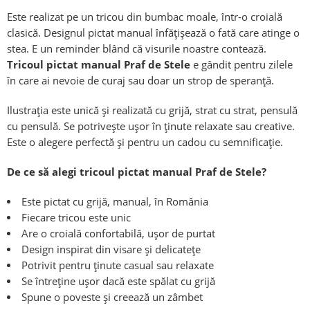
Este realizat pe un tricou din bumbac moale, într-o croială
clasică. Designul pictat manual înfățișează o fată care atinge o
stea. E un reminder blând că visurile noastre contează.
Tricoul pictat manual Praf de Stele
e gândit pentru zilele
în care ai nevoie de curaj sau doar un strop de speranță.
Ilustrația este unică și realizată cu grijă, strat cu strat, pensulă
cu pensulă. Se potrivește ușor în ținute relaxate sau creative.
Este o alegere perfectă și pentru un cadou cu semnificație.
De ce să alegi tricoul pictat manual Praf de Stele?
Este pictat cu grijă, manual, în România
Fiecare tricou este unic
Are o croială confortabilă, ușor de purtat
Design inspirat din visare și delicatețe
Potrivit pentru ținute casual sau relaxate
Se întreține ușor dacă este spălat cu grijă
Spune o poveste și creează un zâmbet