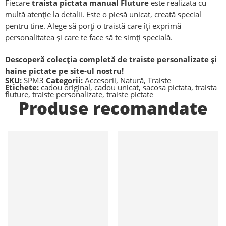
Fiecare
traista pictata manual Fluture
este realizata cu
multă atenție la detalii. Este o piesă unicat, creată special
pentru tine. Alege să porți o traistă care îți exprimă
personalitatea și care te face să te simți specială.
Descoperă colecția completă de
traiste personalizate
și
haine pictate pe site-ul nostru!
SKU:
SPM3
Categorii:
Accesorii
,
Natură
,
Traiste
Etichete:
cadou original
,
cadou unicat
,
sacosa pictata
,
traista
fluture
,
traiste personalizate
,
traiste pictate
Produse recomandate