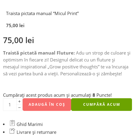
Traista pictata manual “Micul Print”
75,00
lei
75,00
lei
Traistă pictată manual Fluture:
Adu un strop de culoare și
optimism în fiecare zi! Designul delicat cu un fluture și
mesajul inspirational „Grow positive thoughts” te va încuraja
să vezi partea bună a vieții. Personalizează-o și zâmbește!
Cumpărați acest produs acum și acumulați
8
Puncte!
ADAUGĂ ÎN COȘ
CUMPĂRĂ ACUM
Ghid Marimi
Livrare și returnare