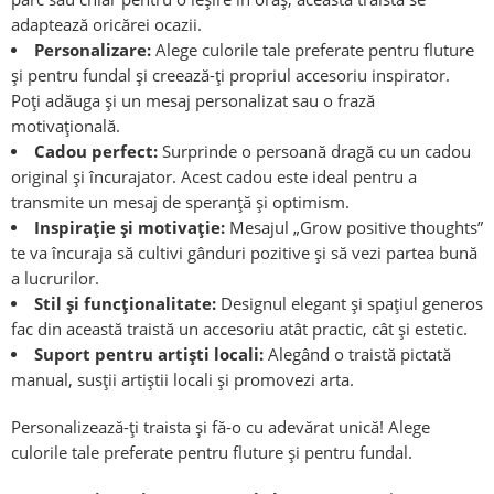
adaptează oricărei ocazii.
Personalizare:
Alege culorile tale preferate pentru fluture
și pentru fundal și creează-ți propriul accesoriu inspirator.
Poți adăuga și un mesaj personalizat sau o frază
motivațională.
Cadou perfect:
Surprinde o persoană dragă cu un cadou
original și încurajator. Acest cadou este ideal pentru a
transmite un mesaj de speranță și optimism.
Inspirație și motivație:
Mesajul „Grow positive thoughts”
te va încuraja să cultivi gânduri pozitive și să vezi partea bună
a lucrurilor.
Stil și funcționalitate:
Designul elegant și spațiul generos
fac din această traistă un accesoriu atât practic, cât și estetic.
Suport pentru artiști locali:
Alegând o traistă pictată
manual, susții artiștii locali și promovezi arta
.
Personalizează-ți traista și fă-o cu adevărat unică! Alege
culorile tale preferate pentru fluture și pentru fundal.