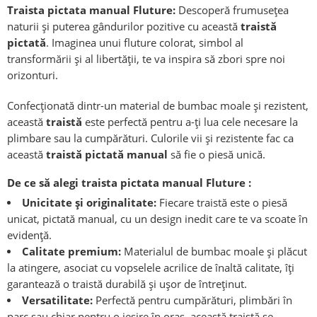
Traista pictata manual Fluture:
Descoperă frumusețea
naturii și puterea gândurilor pozitive cu această
traistă
pictată
. Imaginea unui fluture colorat, simbol al
transformării și al libertății, te va inspira să zbori spre noi
orizonturi.
Confecționată dintr-un material de bumbac moale și rezistent,
această
traistă
este perfectă pentru a-ți lua cele necesare la
plimbare sau la cumpărături. Culorile vii și rezistente fac ca
această
traistă pictată manual
să fie o piesă unică.
De ce să alegi traista pictata manual Fluture :
Unicitate și originalitate:
Fiecare traistă este o piesă
unicat, pictată manual, cu un design inedit care te va scoate în
evidență.
Calitate premium:
Materialul de bumbac moale și plăcut
la atingere, asociat cu vopselele acrilice de înaltă calitate, îți
garantează o traistă durabilă și ușor de întreținut.
Versatilitate:
Perfectă pentru cumpărături, plimbări în
parc sau chiar pentru o ieșire în oraș, această traistă se