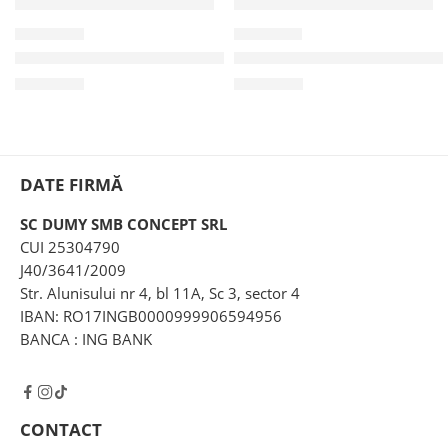
CPM03
TPM14
Camasa pictata manual “Wild Flowers”
Tricou pictat manual “Da lin
185,00
lei
110,00
lei
DATE FIRMĂ
SC DUMY SMB CONCEPT SRL
CUI 25304790
J40/3641/2009
Str. Alunisului nr 4, bl 11A, Sc 3, sector 4
IBAN: RO17INGB0000999906594956
BANCA : ING BANK
CONTACT