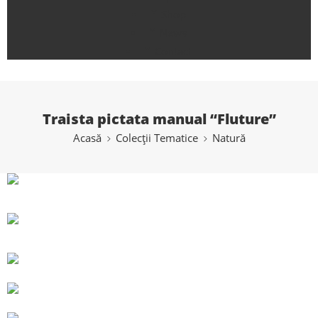
Shop
News
Contact
Traista pictata manual “Fluture”
Acasă
Colecții Tematice
Natură