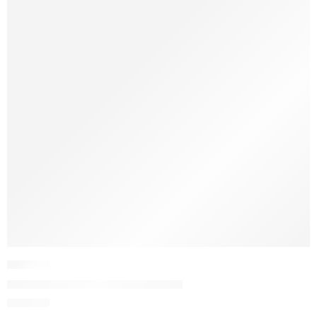
SPM3
Traista pictata manual “Fluture”
75,00
lei