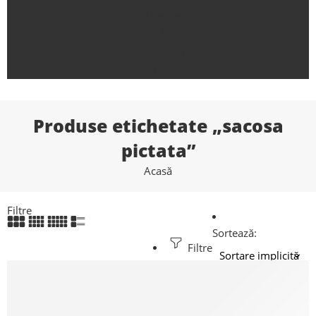
Despre noi
Shop
News
Contact
Produse etichetate „sacosa
pictata”
Acasă
Filtre
Sortează:
Filtre