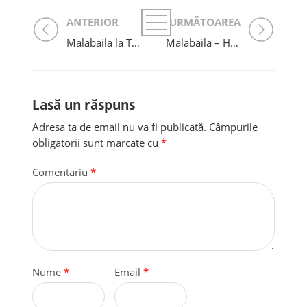
ANTERIOR
URMĂTOAREA
Malabaila la Târgul de Crăciun București 2024: Haine Pictate și Spiritul Sărbătorilor
Malabaila – Haine pictate manual care spun o poveste
Lasă un răspuns
Adresa ta de email nu va fi publicată.
Câmpurile
obligatorii sunt marcate cu
*
Comentariu
*
Nume
*
Email
*