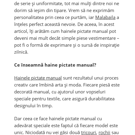
de serie și uniformitate, tot mai mulți dintre noi ne
dorim să ieșim din tipare. Vrem să ne exprimăm
personalitatea prin ceea ce purtăm, iar
Malabaila
a
înțeles perfect această nevoie. De aceea, în acest
articol, îți arătăm cum hainele pictate manual pot
deveni mai mult decât simple piese vestimentare –
pot fi o formă de exprimare și o sursă de inspirație
zilnică.
Ce înseamnă haine pictate manual?
Hainele pictate manual
sunt rezultatul unui proces
creativ care îmbină arta și moda. Fiecare piesă este
decorată manual, cu ajutorul unor vopseluri
speciale pentru textile, care asigură durabilitatea
designului în timp.
Dar ceea ce face hainele pictate manual cu
adevărat speciale este faptul că fiecare model este
unic. Niciodată nu vei găsi două
tricouri
,
rochii
sau