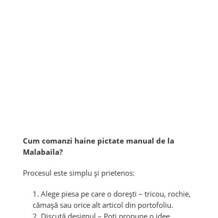
Cum comanzi haine pictate manual de la
Malabaila?
Procesul este simplu și prietenos:
Alege piesa pe care o dorești – tricou, rochie,
cămașă sau orice alt articol din portofoliu.
Discută designul – Poți propune o idee