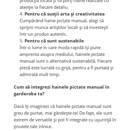
producția locală și să porți haine realizate cu
atenție la fiecare detaliu.
Pentru că susții arta și creativitatea
Cumpărând haine pictate manual, alegi să
sprijini munca artiștilor locali și să investești
într-un produs autentic.
Pentru că sunt sustenabile
Într-o lume în care moda rapidă își pune
amprenta asupra mediului, hainele pictate
manual sunt o alternativă sustenabilă. Fiecare
piesă este lucrată cu grijă, pentru a fi purtată și
admirată mult timp.
Cum să integrezi hainele pictate manual în
garderoba ta?
Dacă îți imaginezi că hainele pictate manual sunt
greu de purtat, mai gândește-te! De fapt, ele sunt
extrem de versatile și pot fi integrate cu ușurință în
ținutele tale zilnice.