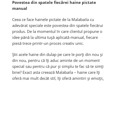
Povestea din spatele fiecărei haine pictate
manual
Ceea ce face hainele pictate de la Malabaila cu
adevărat speciale este povestea din spatele fiecărui
produs. De la momentul în care clientul propune o
idee până la ultima tușă aplicată manual, fiecare
piesă trece printr-un proces creativ unic.
Știi acele haine din dulap pe care le porți din nou și
din nou, pentru că îți aduc aminte de un moment
special sau pentru că pur și simplu te fac să te simți
bine? Exact asta creează Malabaila – haine care îți
oferă mai mult decât stil, îți oferă amintiri și emoții
.