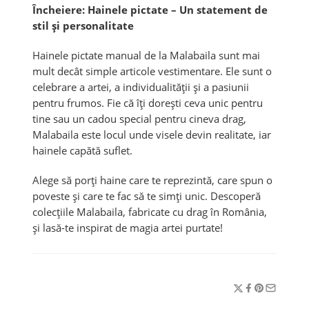
Încheiere: Hainele pictate – Un statement de
stil și personalitate
Hainele pictate manual de la Malabaila sunt mai
mult decât simple articole vestimentare. Ele sunt o
celebrare a artei, a individualității și a pasiunii
pentru frumos. Fie că îți dorești ceva unic pentru
tine sau un cadou special pentru cineva drag,
Malabaila este locul unde visele devin realitate, iar
hainele capătă suflet.
Alege să porți haine care te reprezintă, care spun o
poveste și care te fac să te simți unic. Descoperă
colecțiile Malabaila, fabricate cu drag în România,
și lasă-te inspirat de magia artei purtate!