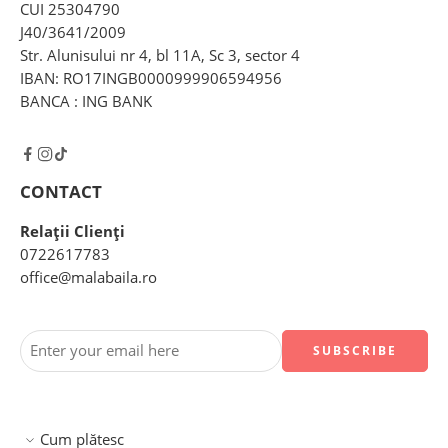
CUI 25304790
J40/3641/2009
Str. Alunisului nr 4, bl 11A, Sc 3, sector 4
IBAN: RO17INGB0000999906594956
BANCA : ING BANK
CONTACT
Relații Clienți
0722617783
office@malabaila.ro
Cum plătesc