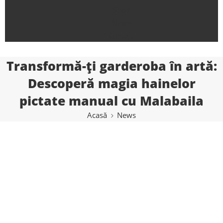
Shop
News
Contact
Transformă-ți garderoba în artă:
Descoperă magia hainelor
pictate manual cu Malabaila
Acasă
News