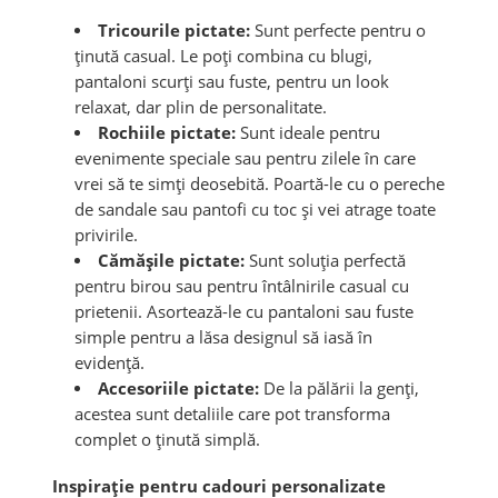
Tricourile pictate:
Sunt perfecte pentru o
ținută casual. Le poți combina cu blugi,
pantaloni scurți sau fuste, pentru un look
relaxat, dar plin de personalitate.
Rochiile pictate:
Sunt ideale pentru
evenimente speciale sau pentru zilele în care
vrei să te simți deosebită. Poartă-le cu o pereche
de sandale sau pantofi cu toc și vei atrage toate
privirile.
Cămășile pictate:
Sunt soluția perfectă
pentru birou sau pentru întâlnirile casual cu
prietenii. Asortează-le cu pantaloni sau fuste
simple pentru a lăsa designul să iasă în
evidență.
Accesoriile pictate:
De la pălării la genți,
acestea sunt detaliile care pot transforma
complet o ținută simplă.
Inspirație pentru cadouri personalizate