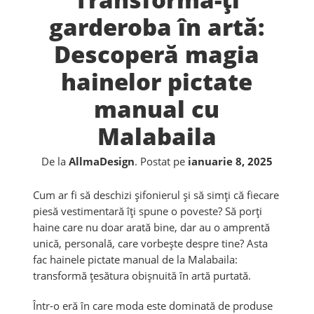
garderoba în artă:
Descoperă magia
hainelor pictate
manual cu
Malabaila
De la
AllmaDesign
.
Postat pe
ianuarie 8, 2025
Cum ar fi să deschizi șifonierul și să simți că fiecare
piesă vestimentară îți spune o poveste? Să porți
haine care nu doar arată bine, dar au o amprentă
unică, personală, care vorbește despre tine? Asta
fac hainele pictate manual de la Malabaila:
transformă țesătura obișnuită în artă purtată.
Într-o eră în care moda este dominată de produse