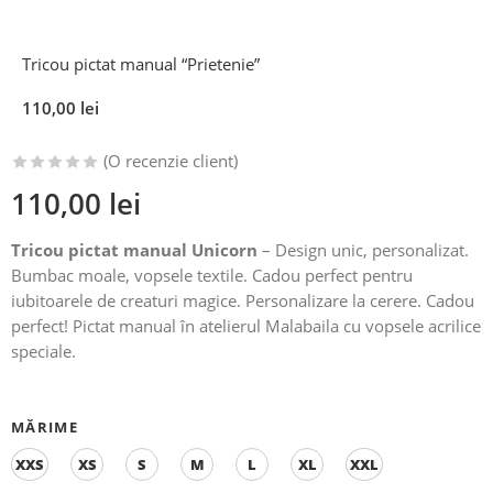
Tricou pictat manual “Prietenie”
110,00
lei
(O recenzie client)
Evaluat la
110,00
lei
5.00
din 5
pe baza
Tricou pictat manual Unicorn
– Design unic, personalizat.
unei
Bumbac moale, vopsele textile. Cadou perfect pentru
singure
iubitoarele de creaturi magice. Personalizare la cerere. Cadou
evaluări
perfect! Pictat manual în atelierul Malabaila cu vopsele acrilice
speciale.
MĂRIME
XXS
XS
S
M
L
XL
XXL