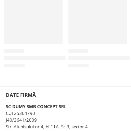
TPM03
RPM03
Tricou pictat manual “Greece”
Rochie pictata manual “Cat
110,00
lei
195,00
lei
DATE FIRMĂ
SC DUMY SMB CONCEPT SRL
CUI 25304790
J40/3641/2009
Str. Alunisului nr 4, bl 11A, Sc 3, sector 4