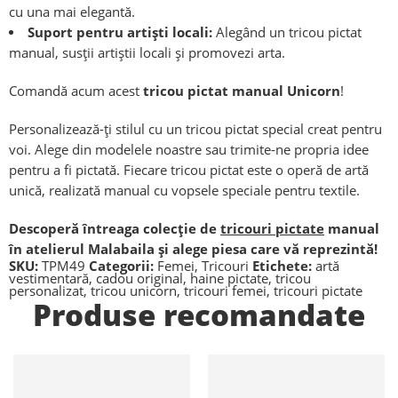
cu una mai elegantă.
Suport pentru artiști locali:
Alegând un
tricou pictat
manual, susții artiștii locali și promovezi arta
.
Comandă acum acest
tricou pictat manual Unicorn
!
Personalizează-ți stilul cu un tricou pictat special creat pentru
voi. Alege din modelele noastre sau trimite-ne propria idee
pentru a fi pictată. Fiecare tricou pictat este o operă de artă
unică, realizată manual cu vopsele speciale pentru textile.
Descoperă întreaga colecție de
tricouri pictate
manual
în atelierul Malabaila și alege piesa care vă reprezintă!
SKU:
TPM49
Categorii:
Femei
,
Tricouri
Etichete:
artă
vestimentară
,
cadou original
,
haine pictate
,
tricou
personalizat
,
tricou unicorn
,
tricouri femei
,
tricouri pictate
Produse recomandate