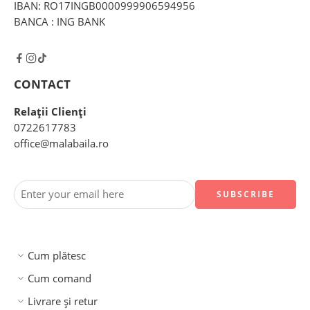
IBAN: RO17INGB0000999906594956
BANCA : ING BANK
CONTACT
Relații Clienți
0722617783
office@malabaila.ro
Cum plătesc
Cum comand
Livrare și retur