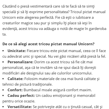
Căutând o piesă vestimentară care să te facă să te simți
specială și să îți exprime personalitatea? Tricoul pictat manual
Unicorn este alegerea perfectă. Fie că ești o iubitoare a
creaturilor magice sau pur și simplu îți place să ieși în
evidență, acest tricou va adăuga o notă de magie în garderoba
ta.
De ce să alegi acest tricou pictat manual Unicorn?
Unicitate:
Fiecare tricou este pictat manual, ceea ce îl face
cu adevărat unic și special. Nu vei găsi nicăieri altă piesă la fel.
Personalizare:
Dorim ca acest tricou să fie cât mai
personalizat, așa că te invităm să ne spui dacă îți dorești
modificări ale designului sau ale culorilor unicornului.
Calitate:
Folosim materiale de cea mai bună calitate și
tehnici de pictură tradiționale.
Confort:
Bumbacul moale asigură confort maxim.
Cadou perfect:
Un cadou emoționant și memorabil
pentru orice ocazie.
Versatilitate:
Se potrivește atât cu o ținută casual, cât și