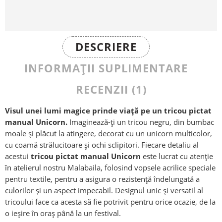
DESCRIERE
INFORMAȚII SUPLIMENTARE
RECENZII (1)
Visul unei lumi magice prinde viață pe un tricou pictat
manual Unicorn.
Imaginează-ți un tricou negru, din bumbac
moale și plăcut la atingere, decorat cu un unicorn multicolor,
cu coamă strălucitoare și ochi sclipitori. Fiecare detaliu al
acestui
tricou pictat manual Unicorn
este lucrat cu atenție
în atelierul nostru Malabaila, folosind vopsele acrilice speciale
pentru textile, pentru a asigura o rezistență îndelungată a
culorilor și un aspect impecabil. Designul unic și versatil al
tricoului face ca acesta să fie potrivit pentru orice ocazie, de la
o ieșire în oraș până la un festival.