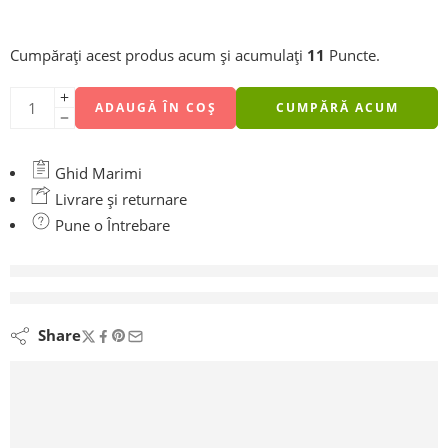
Cumpărați acest produs acum și acumulați
11
Puncte.
ADAUGĂ ÎN COȘ
CUMPĂRĂ ACUM
Ghid Marimi
Livrare și returnare
Pune o Întrebare
vizionează acest produs chiar acum
Share