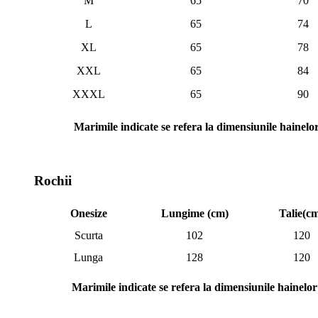
M
65
70
L
65
74
XL
65
78
XXL
65
84
XXXL
65
90
Marimile indicate se refera la dimensiunile hainelo
Rochii
Onesize
Lungime (cm)
Talie(c
Scurta
102
120
Lunga
128
120
Marimile indicate se refera la dimensiunile hainelor