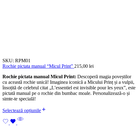
SKU:
RPM01
Rochie pictata manual “Micul Print”
215,00
lei
Rochie pictata manual Micul Print:
Descoperă magia poveștilor
cu această rochie unică! Imaginea iconică a Micului Prinț și a vulpii,
însoțită de celebrul citat „L’essentiel est invisible pour les yeux”, este
pictată manual pe o rochie din bumbac moale. Personalizează-o și
simte-te specială!
Selectează opțiunile