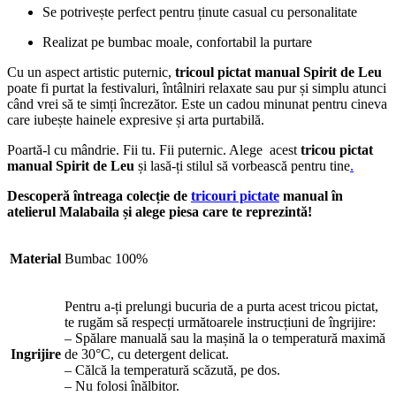
Se potrivește perfect pentru ținute casual cu personalitate
Realizat pe bumbac moale, confortabil la purtare
Cu un aspect artistic puternic,
tricoul pictat manual Spirit de Leu
poate fi purtat la festivaluri, întâlniri relaxate sau pur și simplu atunci
când vrei să te simți încrezător. Este un cadou minunat pentru cineva
care iubește hainele expresive și arta purtabilă.
Poartă-l cu mândrie. Fii tu. Fii puternic. Alege acest
tricou pictat
manual Spirit de Leu
și lasă-ți stilul să vorbească pentru tine
.
Descoperă întreaga colecție de
tricouri pictate
manual în
atelierul Malabaila și alege piesa care te reprezintă!
Material
Bumbac 100%
Pentru a-ți prelungi bucuria de a purta acest tricou pictat,
te rugăm să respecți următoarele instrucțiuni de îngrijire:
– Spălare manuală sau la mașină la o temperatură maximă
Ingrijire
de 30°C, cu detergent delicat.
– Călcă la temperatură scăzută, pe dos.
– Nu folosi înălbitor.