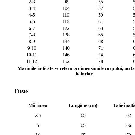
2-3
98
55
3-4
104
57
4-5
110
59
5-6
116
61
6-7
122
63
7-8
128
65
8-9
134
68
9-10
140
71
10-11
146
74
11-12
152
78
Marimile indicate se refera la dimensiunile corpului, nu la 
hainelor
Fuste
Mărimea
Lungime (cm)
Talie înalt
XS
65
62
S
65
66