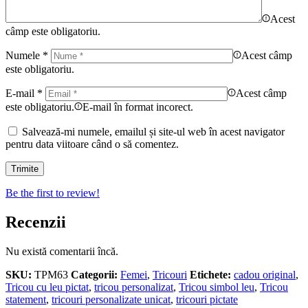
Acest
câmp este obligatoriu.
Numele
*
Acest câmp
este obligatoriu.
E-mail
*
Acest câmp
este obligatoriu.
E-mail în format incorect.
Salvează-mi numele, emailul și site-ul web în acest navigator
pentru data viitoare când o să comentez.
Be the first to review!
Recenzii
Nu există comentarii încă.
SKU:
TPM63
Categorii:
Femei
,
Tricouri
Etichete:
cadou original
,
Tricou cu leu pictat
,
tricou personalizat
,
Tricou simbol leu
,
Tricou
statement
,
tricouri personalizate unicat
,
tricouri pictate