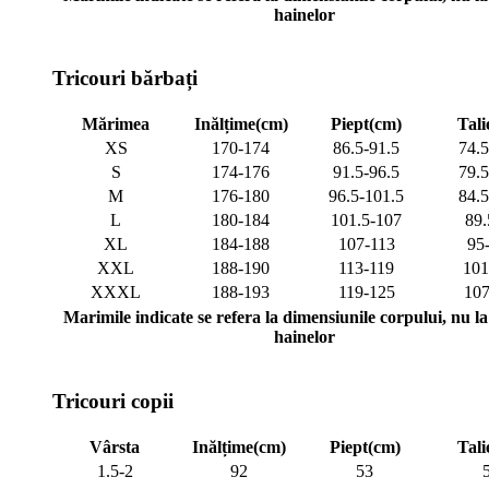
hainelor
Tricouri bărbați
Mărimea
Inălțime(cm)
Piept(cm)
Tali
XS
170-174
86.5-91.5
74.5
S
174-176
91.5-96.5
79.5
M
176-180
96.5-101.5
84.5
L
180-184
101.5-107
89.
XL
184-188
107-113
95
XXL
188-190
113-119
101
XXXL
188-193
119-125
107
Marimile indicate se refera la dimensiunile corpului, nu la 
hainelor
Tricouri copii
Vârsta
Inălțime(cm)
Piept(cm)
Tali
1.5-2
92
53