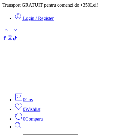
Transport GRATUIT pentru comenzi de +350Lei!
Login / Register
0
Cos
0
Wishlist
0
Compara