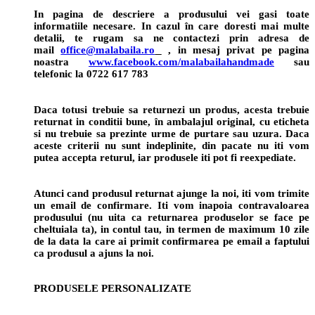
In pagina de descriere a produsului vei gasi toate
informatiile necesare. In cazul în care doresti mai multe
detalii, te rugam sa ne contactezi prin adresa de
mail
office@malabaila.ro
, in mesaj privat pe pagina
noastra
www.facebook.com/malabailahandmade
sau
telefonic la 0722 617 783
Daca totusi trebuie sa returnezi un produs, acesta trebuie
returnat in conditii bune, în ambalajul original, cu eticheta
si nu trebuie sa prezinte urme de purtare sau uzura. Daca
aceste criterii nu sunt indeplinite, din pacate nu iti vom
putea accepta returul, iar produsele iti pot fi reexpediate.
Atunci cand produsul returnat ajunge la noi, iti vom trimite
un email de confirmare. Iti vom inapoia contravaloarea
produsului (nu uita ca returnarea produselor se face pe
cheltuiala ta), in contul tau, in termen de maximum 10 zile
de la data la care ai primit confirmarea pe email a faptului
ca produsul a ajuns la noi.
PRODUSELE PERSONALIZATE