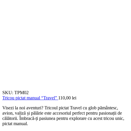
SKU:
TPM02
Tricou pictat manual “Travel”
110,00
lei
Visezi la noi aventuri? Tricoul pictat Travel cu glob pământesc,
avion, valiză și pălărie este accesoriul perfect pentru pasionații de
călătorii. Îmbracă-ți pasiunea pentru explorare cu acest tricou unic,
pictat manual.