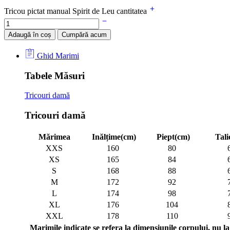
Tricou pictat manual Spirit de Leu cantitatea
Adaugă în coș
Cumpără acum
Ghid Marimi
Tabele Măsuri
Tricouri damă
Tricouri damă
Mărimea
Inălțime(cm)
Piept(cm)
Tali
XXS
160
80
XS
165
84
S
168
88
M
172
92
L
174
98
XL
176
104
XXL
178
110
Marimile indicate se refera la dimensiunile corpului, nu la 