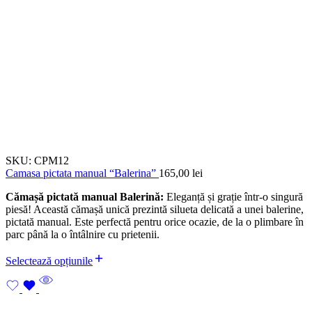
SKU:
CPM12
Camasa pictata manual “Balerina”
165,00
lei
Cămașă pictată manual Balerină:
Eleganță și grație într-o singură
piesă! Această cămașă unică prezintă silueta delicată a unei balerine,
pictată manual. Este perfectă pentru orice ocazie, de la o plimbare în
parc până la o întâlnire cu prietenii.
Selectează opțiunile