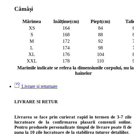
Cămăși
Mărimea
Inălțime(cm)
Piept(cm)
Tali
XS
164
84
S
168
88
M
172
92
L
174
98
XL
176
104
XXL
178
110
Marimile indicate se refera la dimensiunile corpului, nu la 
hainelor
Livrare și returnare
LIVRARE SI RETUR
Livrarea se face prin curierat rapid în termen de 3-7 zile
lucratoare de la confirmarea plasarii comenzii online.
Pentru produsele personalizate timpul de livrare poate fi de
pana la 10 zile lucratoare de la stabilirea tuturor detaliilor.