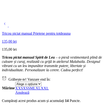
Tricou pictat manual Prietene pentru totdeauna
135,00
lei
135,00
lei
Tricou
pictat manual Spirit de Leu
– o piesă vestimentară plină de
culoare și curaj, realizată cu grijă in atelierul Malabaila. Designul
vibrant cu un leu impunător transmite putere, libertate și
individualitate. Personalizare la cerere. Cadou perfect!
Grăbește-te! Vanzare end în:
Mărime
XXS
XS
S
M
L
XL
XXL
Anulează
Cumpărați acest produs acum și acumulați
14
Puncte.