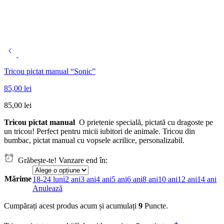
Tricou pictat manual “Sonic”
85,00
lei
85,00
lei
Tricou pictat manual
O prietenie specială, pictată cu dragoste pe
un tricou! Perfect pentru micii iubitori de animale. Tricou din
bumbac, pictat manual cu vopsele acrilice, personalizabil.
Grăbește-te! Vanzare end în:
Mărime
18-24 luni
2 ani
3 ani
4 ani
5 ani
6 ani
8 ani
10 ani
12 ani
14 ani
Anulează
Cumpărați acest produs acum și acumulați
9
Puncte.