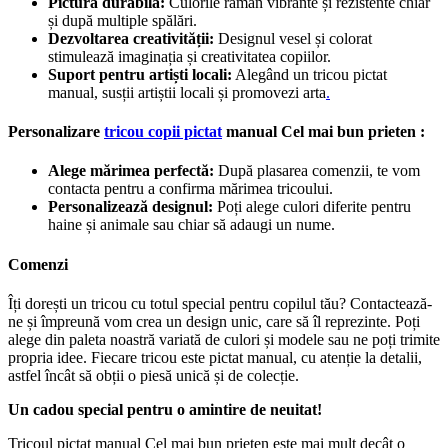
Pictură durabilă:
Culorile rămân vibrante și rezistente chiar
și după multiple spălări.
Dezvoltarea creativității:
Designul vesel și colorat
stimulează imaginația și creativitatea copiilor.
Suport pentru artiști locali:
Alegând un tricou pictat
manual, susții artiștii locali și promovezi arta
.
Personalizare
tricou copii pictat
manual Cel mai bun prieten :
Alege mărimea perfectă:
După plasarea comenzii, te vom
contacta pentru a confirma mărimea tricoului.
Personalizează designul:
Poți alege culori diferite pentru
haine și animale sau chiar să adaugi un nume.
Comenzi
Îți dorești un tricou cu totul special pentru copilul tău? Contactează-
ne și împreună vom crea un design unic, care să îl reprezinte. Poți
alege din paleta noastră variată de culori și modele sau ne poți trimite
propria idee. Fiecare tricou este pictat manual, cu atenție la detalii,
astfel încât să obții o piesă unică și de colecție.
Un cadou special pentru o amintire de neuitat!
Tricoul pictat manual Cel mai bun prieten este mai mult decât o