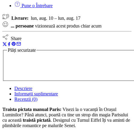
Pune o Întrebare
Livrare:
lun, aug. 10 – lun, aug. 17
...
persoane
vizionează acest produs chiar acum
Share
Plăți securizate
Descriere
Informații suplimentare
Recenzii (0)
Traista pictata manual Paris:
Visezi la o vacanță în Orașul
Luminilor? Până atunci, poartă cu tine un strop din magia Parisului
cu această
traistă pictată
. Designul cu Turnul Eiffel îți va aminti de
plimbările romantice pe malurile Senei.