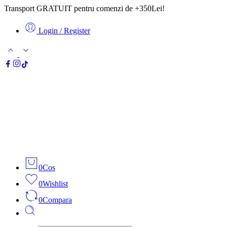
Transport GRATUIT pentru comenzi de +350Lei!
Login / Register
0
Cos
0
Wishlist
0
Compara