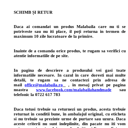
SCHIMB ȘI RETUR
Daca ai comandat un produs Malabaila care nu ti se
potriveste sau nu iti place, il poți returna in termen de
maximum 10 zile lucratoare de la primire.
Inainte de a comanda orice produs, te rugam sa verifici cu
atentie informatiile de pe site.
In pagina de descriere a produsului vei gasi toate
informatiile necesare. In cazul în care doresti mai multe
detalii, te rugam sa ne contactezi prin adresa de
mail
office@malabaila.ro
, in mesaj privat pe pagina
noastra
www.facebook.com/malabailahandmade
sau
telefonic la 0722 617 783
Daca totusi trebuie sa returnezi un produs, acesta trebuie
returnat in conditii bune, în ambalajul original, cu eticheta
si nu trebuie sa prezinte urme de purtare sau uzura. Daca
aceste criterii nu sunt indeplinite, din pacate nu iti vom