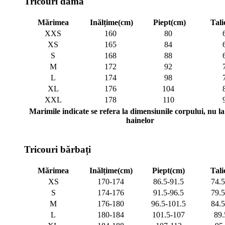
Tricouri damă
Mărimea
Inălțime(cm)
Piept(cm)
Tali
XXS
160
80
XS
165
84
S
168
88
M
172
92
L
174
98
XL
176
104
XXL
178
110
Marimile indicate se refera la dimensiunile corpului, nu la 
hainelor
Tricouri bărbați
Mărimea
Inălțime(cm)
Piept(cm)
Tali
XS
170-174
86.5-91.5
74.5
S
174-176
91.5-96.5
79.5
M
176-180
96.5-101.5
84.5
L
180-184
101.5-107
89.