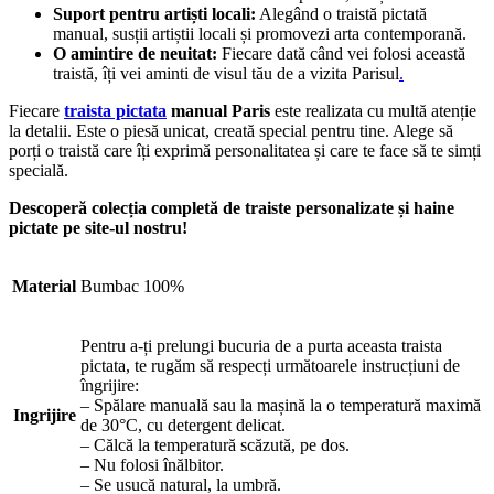
Suport pentru artiști locali:
Alegând o traistă pictată
manual, susții artiștii locali și promovezi arta contemporană.
O amintire de neuitat:
Fiecare dată când vei folosi această
traistă, îți vei aminti de visul tău de a vizita Parisul
.
Fiecare
traista pictata
manual Paris
este realizata cu multă atenție
la detalii. Este o piesă unicat, creată special pentru tine. Alege să
porți o traistă care îți exprimă personalitatea și care te face să te simți
specială.
Descoperă colecția completă de traiste personalizate și haine
pictate pe site-ul nostru!
Material
Bumbac 100%
Pentru a-ți prelungi bucuria de a purta aceasta traista
pictata, te rugăm să respecți următoarele instrucțiuni de
îngrijire:
– Spălare manuală sau la mașină la o temperatură maximă
Ingrijire
de 30°C, cu detergent delicat.
– Călcă la temperatură scăzută, pe dos.
– Nu folosi înălbitor.
– Se usucă natural, la umbră.