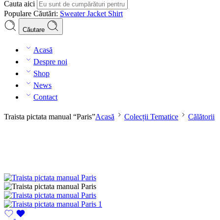
Cauta aici
Populare Căutări:
Sweater
Jacket
Shirt
Căutare
Acasă
Despre noi
Shop
News
Contact
Traista pictata manual “Paris”
Acasă
Colecții Tematice
Călătorii