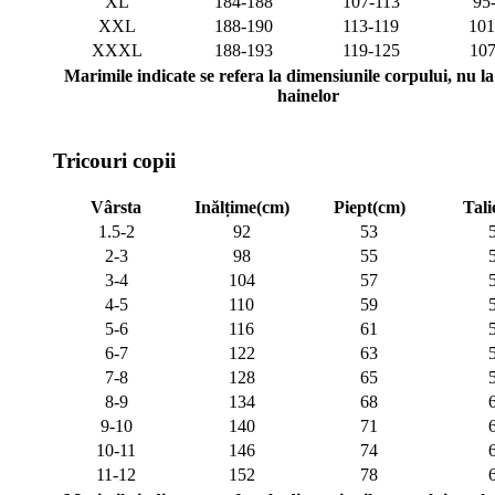
XL
184-188
107-113
95
XXL
188-190
113-119
101
XXXL
188-193
119-125
107
Marimile indicate se refera la dimensiunile corpului, nu la 
hainelor
Tricouri copii
Vârsta
Inălțime(cm)
Piept(cm)
Tali
1.5-2
92
53
2-3
98
55
3-4
104
57
4-5
110
59
5-6
116
61
6-7
122
63
7-8
128
65
8-9
134
68
9-10
140
71
10-11
146
74
11-12
152
78