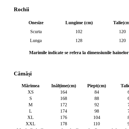
Rochii
Onesize
Lungime (cm)
Talie(c
Scurta
102
120
Lunga
128
120
Marimile indicate se refera la dimensiunile hainelor
Cămăși
Mărimea
Inălțime(cm)
Piept(cm)
Tali
XS
164
84
S
168
88
M
172
92
L
174
98
XL
176
104
XXL
178
110