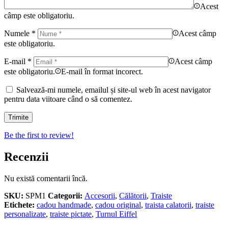
Acest
câmp este obligatoriu.
Numele
*
Acest câmp
este obligatoriu.
E-mail
*
Acest câmp
este obligatoriu.
E-mail în format incorect.
Salvează-mi numele, emailul și site-ul web în acest navigator
pentru data viitoare când o să comentez.
Be the first to review!
Recenzii
Nu există comentarii încă.
SKU:
SPM1
Categorii:
Accesorii
,
Călătorii
,
Traiste
Etichete:
cadou handmade
,
cadou original
,
traista calatorii
,
traiste
personalizate
,
traiste pictate
,
Turnul Eiffel