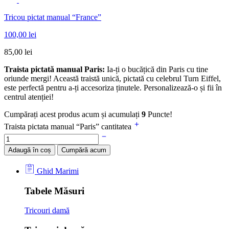
Tricou pictat manual “France”
100,00
lei
85,00
lei
Traista pictată manual Paris:
Ia-ți o bucățică din Paris cu tine
oriunde mergi! Această traistă unică, pictată cu celebrul Turn Eiffel,
este perfectă pentru a-ți accesoriza ținutele. Personalizează-o și fii în
centrul atenției!
Cumpărați acest produs acum și acumulați
9
Puncte!
Traista pictata manual “Paris” cantitatea
Adaugă în coș
Cumpără acum
Ghid Marimi
Tabele Măsuri
Tricouri damă