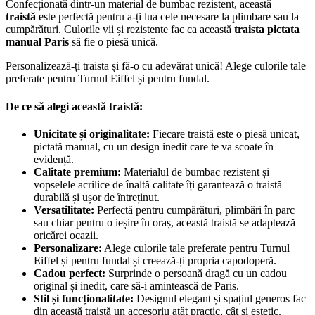
Confecționată dintr-un material de bumbac rezistent, această
traistă
este perfectă pentru a-ți lua cele necesare la plimbare sau la
cumpărături. Culorile vii și rezistente fac ca această
traista pictata
manual Paris
să fie o piesă unică.
Personalizează-ți traista și fă-o cu adevărat unică! Alege culorile tale
preferate pentru Turnul Eiffel și pentru fundal.
De ce să alegi această traistă:
Unicitate și originalitate:
Fiecare traistă este o piesă unicat,
pictată manual, cu un design inedit care te va scoate în
evidență.
Calitate premium:
Materialul de bumbac rezistent și
vopselele acrilice de înaltă calitate îți garantează o traistă
durabilă și ușor de întreținut.
Versatilitate:
Perfectă pentru cumpărături, plimbări în parc
sau chiar pentru o ieșire în oraș, această traistă se adaptează
oricărei ocazii.
Personalizare:
Alege culorile tale preferate pentru Turnul
Eiffel și pentru fundal și creează-ți propria capodoperă.
Cadou perfect:
Surprinde o persoană dragă cu un cadou
original și inedit, care să-i amintească de Paris.
Stil și funcționalitate:
Designul elegant și spațiul generos fac
din această traistă un accesoriu atât practic, cât și estetic.