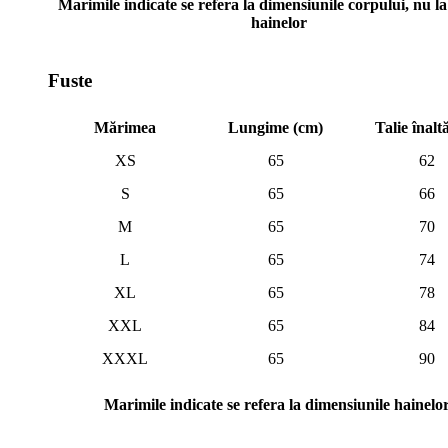
Marimile indicate se refera la dimensiunile corpului, nu la 
hainelor
Fuste
Mărimea
Lungime (cm)
Talie înalt
XS
65
62
S
65
66
M
65
70
L
65
74
XL
65
78
XXL
65
84
XXXL
65
90
Marimile indicate se refera la dimensiunile hainelo