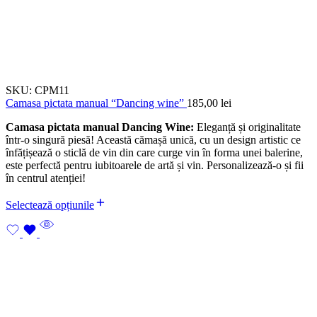
SKU:
CPM11
Camasa pictata manual “Dancing wine”
185,00
lei
Camasa pictata manual Dancing Wine:
Eleganță și originalitate
într-o singură piesă! Această cămașă unică, cu un design artistic ce
înfățișează o sticlă de vin din care curge vin în forma unei balerine,
este perfectă pentru iubitoarele de artă și vin. Personalizează-o și fii
în centrul atenției!
Selectează opțiunile