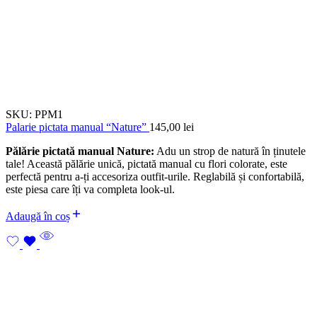
SKU:
PPM1
Palarie pictata manual “Nature”
145,00
lei
Pălărie pictată manual Nature:
Adu un strop de natură în ținutele
tale! Această pălărie unică, pictată manual cu flori colorate, este
perfectă pentru a-ți accesoriza outfit-urile. Reglabilă și confortabilă,
este piesa care îți va completa look-ul.
Adaugă în coș