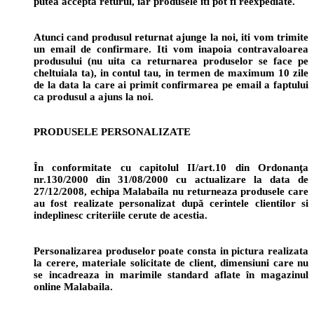
putea accepta returul, iar produsele iti pot fi reexpediate.
Atunci cand produsul returnat ajunge la noi, iti vom trimite
un email de confirmare. Iti vom inapoia contravaloarea
produsului (nu uita ca returnarea produselor se face pe
cheltuiala ta), in contul tau, in termen de maximum 10 zile
de la data la care ai primit confirmarea pe email a faptului
ca produsul a ajuns la noi.
PRODUSELE PERSONALIZATE
În conformitate cu capitolul II/art.10 din Ordonanţa
nr.130/2000 din 31/08/2000 cu actualizare la data de
27/12/2008, echipa Malabaila nu returneaza produsele care
au fost realizate personalizat după cerintele clientilor si
indeplinesc criteriile cerute de acestia.
Personalizarea produselor poate consta in pictura realizata
la cerere, materiale solicitate de client, dimensiuni care nu
se incadreaza in marimile standard aflate în magazinul
online Malabaila.