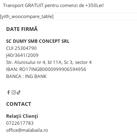
Transport GRATUIT pentru comenzi de +350Lei!
[yith_woocompare_table]
DATE FIRMĂ
SC DUMY SMB CONCEPT SRL
CUI 25304790
J40/3641/2009
Str. Alunisului nr 4, bl 11A, Sc 3, sector 4
IBAN: RO17INGB0000999906594956
BANCA : ING BANK
CONTACT
Relații Clienți
0722617783
office@malabaila.ro