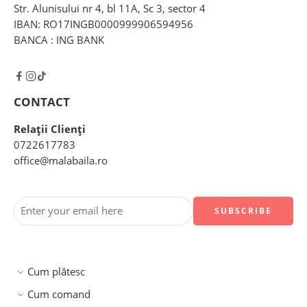
Str. Alunisului nr 4, bl 11A, Sc 3, sector 4
IBAN: RO17INGB0000999906594956
BANCA : ING BANK
CONTACT
Relații Clienți
0722617783
office@malabaila.ro
Cum plătesc
Cum comand