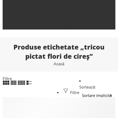
Despre noi
Shop
News
Contact
Produse etichetate „tricou
pictat flori de cireș”
Acasă
Filtre
Sortează:
Filtre