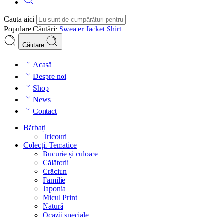
Cauta aici
Populare Căutări:
Sweater
Jacket
Shirt
Căutare
Acasă
Despre noi
Shop
News
Contact
Bărbați
Tricouri
Colecții Tematice
Bucurie și culoare
Călătorii
Crăciun
Familie
Japonia
Micul Print
Natură
Ocazii speciale