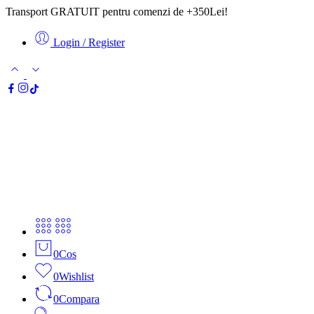
Transport GRATUIT pentru comenzi de +350Lei!
Login / Register
0
Cos
0
Wishlist
0
Compara