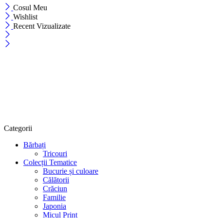
Cosul Meu
Wishlist
Recent Vizualizate
Categorii
Bărbați
Tricouri
Colecții Tematice
Bucurie și culoare
Călătorii
Crăciun
Familie
Japonia
Micul Print