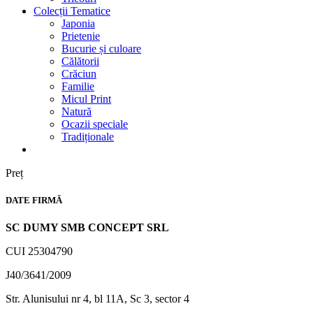
Colecții Tematice
Japonia
Prietenie
Bucurie și culoare
Călătorii
Crăciun
Familie
Micul Print
Natură
Ocazii speciale
Tradiționale
Preț
DATE FIRMĂ
SC DUMY SMB CONCEPT SRL
CUI 25304790
J40/3641/2009
Str. Alunisului nr 4, bl 11A, Sc 3, sector 4