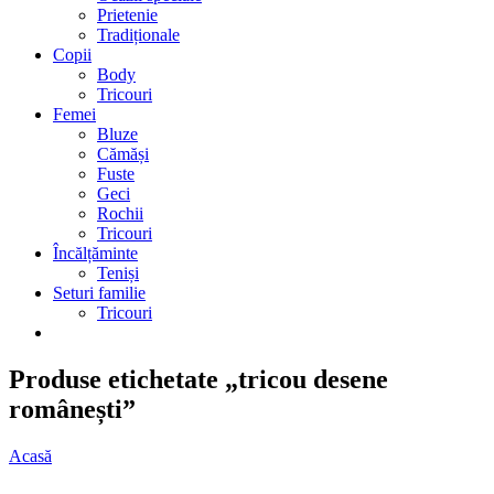
Prietenie
Tradiționale
Copii
Body
Tricouri
Femei
Bluze
Cămăși
Fuste
Geci
Rochii
Tricouri
Încălțăminte
Teniși
Seturi familie
Tricouri
Produse etichetate „tricou desene
românești”
Acasă