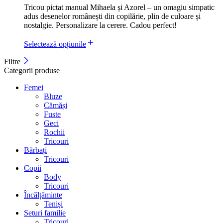
Tricou pictat manual Mihaela și Azorel – un omagiu simpatic
adus desenelor românești din copilărie, plin de culoare și
nostalgie. Personalizare la cerere. Cadou perfect!
Selectează opțiunile
Filtre
Categorii produse
Femei
Bluze
Cămăși
Fuste
Geci
Rochii
Tricouri
Bărbați
Tricouri
Copii
Body
Tricouri
Încălțăminte
Teniși
Seturi familie
Tricouri