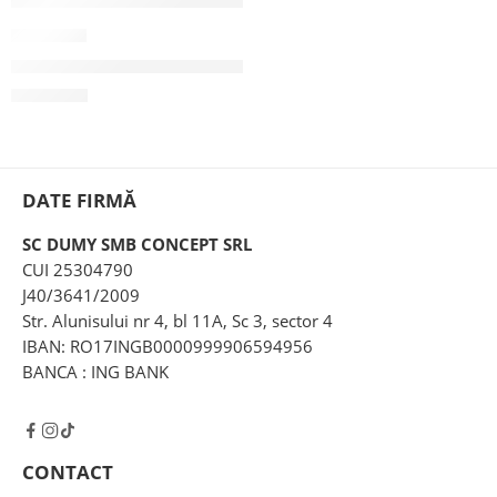
TPM93
Tricou pictat manual Panda
110,00
lei
DATE FIRMĂ
SC DUMY SMB CONCEPT SRL
CUI 25304790
J40/3641/2009
Str. Alunisului nr 4, bl 11A, Sc 3, sector 4
IBAN: RO17INGB0000999906594956
BANCA : ING BANK
CONTACT