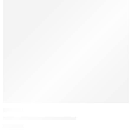
TPM37
Tricou pictat manual Romaneste
120,00
lei