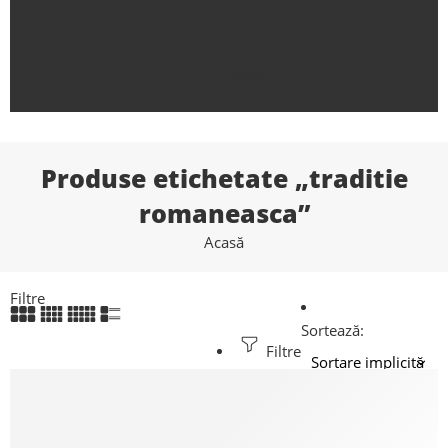
Despre noi
Shop
News
Contact
Produse etichetate „traditie
romaneasca”
Acasă
Filtre
Sortează:
Filtre