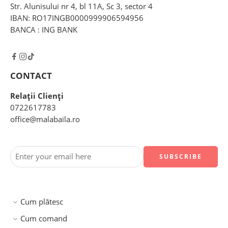
Str. Alunisului nr 4, bl 11A, Sc 3, sector 4
IBAN: RO17INGB0000999906594956
BANCA : ING BANK
CONTACT
Relații Clienți
0722617783
office@malabaila.ro
Cum plătesc
Cum comand