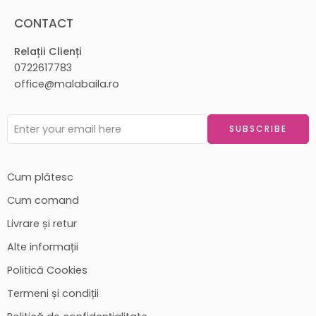
CONTACT
Relații Clienți
0722617783
office@malabaila.ro
Cum plătesc
Cum comand
Livrare și retur
Alte informații
Politică Cookies
Termeni și condiții