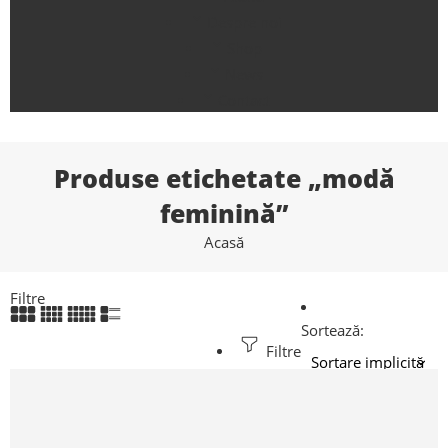
Despre noi
Shop
News
Contact
Produse etichetate „modă
feminină”
Acasă
Filtre
Sortează:
Filtre