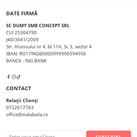
DATE FIRMĂ
SC DUMY SMB CONCEPT SRL
CUI 25304790
J40/3641/2009
Str. Alunisului nr 4, bl 11A, Sc 3, sector 4
IBAN: RO17INGB0000999906594956
BANCA : ING BANK
CONTACT
Relații Clienți
0722617783
office@malabaila.ro