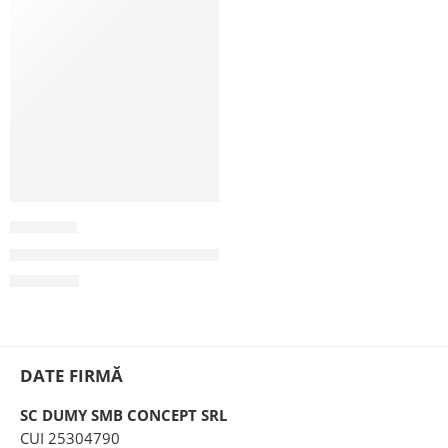
GBP07
Geaca de blugi pictata manual “Paun”
215,00
lei
DATE FIRMĂ
SC DUMY SMB CONCEPT SRL
CUI 25304790