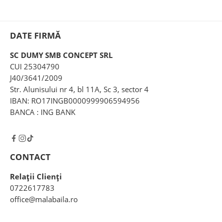
DATE FIRMĂ
SC DUMY SMB CONCEPT SRL
CUI 25304790
J40/3641/2009
Str. Alunisului nr 4, bl 11A, Sc 3, sector 4
IBAN: RO17INGB0000999906594956
BANCA : ING BANK
CONTACT
Relații Clienți
0722617783
office@malabaila.ro