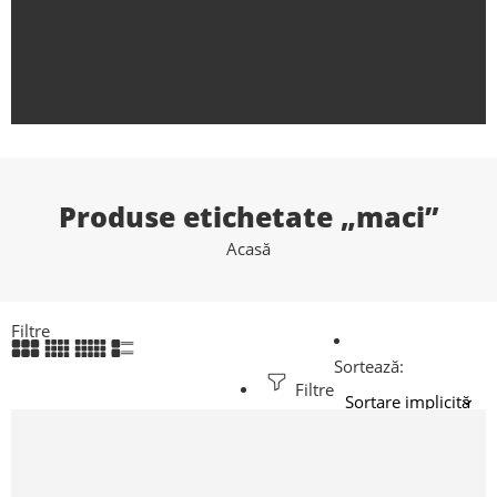
Despre noi
Shop
News
Contact
Produse etichetate „maci”
Acasă
Filtre
Sortează:
Filtre