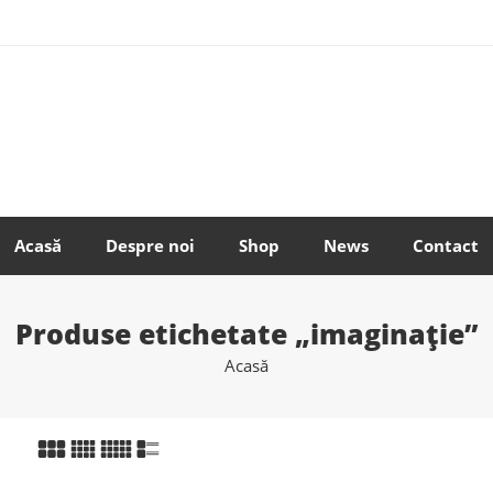
Acasă
Despre noi
Shop
News
Contact
Produse etichetate „imaginație”
Acasă