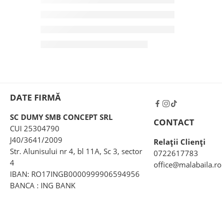
DATE FIRMĂ
SC DUMY SMB CONCEPT SRL
CONTACT
CUI 25304790
J40/3641/2009
Relații Clienți
Str. Alunisului nr 4, bl 11A, Sc 3, sector
0722617783
4
office@malabaila.ro
IBAN: RO17INGB0000999906594956
BANCA : ING BANK