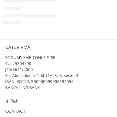
TPM87
Tricou pictat manual Balaur de casă
120,00
lei
DATE FIRMĂ
SC DUMY SMB CONCEPT SRL
CUI 25304790
J40/3641/2009
Str. Alunisului nr 4, bl 11A, Sc 3, sector 4
IBAN: RO17INGB0000999906594956
BANCA : ING BANK
CONTACT