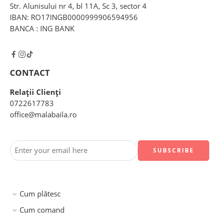
Str. Alunisului nr 4, bl 11A, Sc 3, sector 4
IBAN: RO17INGB0000999906594956
BANCA : ING BANK
CONTACT
Relații Clienți
0722617783
office@malabaila.ro
Cum plătesc
Cum comand