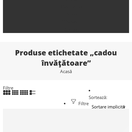
Despre noi
Shop
News
Contact
Produse etichetate „cadou
învățătoare”
Acasă
Filtre
Sortează:
Filtre