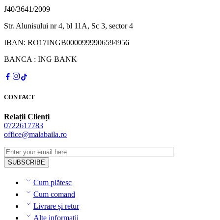
J40/3641/2009
Str. Alunisului nr 4, bl 11A, Sc 3, sector 4
IBAN: RO17INGB0000999906594956
BANCA : ING BANK
CONTACT
Relații Clienți
0722617783
office@malabaila.ro
Cum plătesc
Cum comand
Livrare și retur
Alte informații