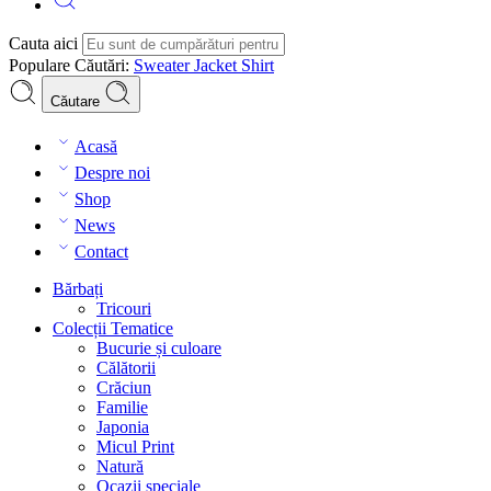
Cauta aici
Populare Căutări:
Sweater
Jacket
Shirt
Căutare
Acasă
Despre noi
Shop
News
Contact
Bărbați
Tricouri
Colecții Tematice
Bucurie și culoare
Călătorii
Crăciun
Familie
Japonia
Micul Print
Natură
Ocazii speciale