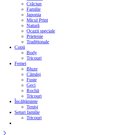
Crăciun
Familie
Japonia
Micul Print
Natură
Ocazii speciale
Prietenie
Tradiționale
Copii
Body
Tricouri
Femei
Bluze
Cămăși
Fuste
Geci
Rochii
Tricouri
Încălțăminte
Teniși
Seturi familie
Tricouri