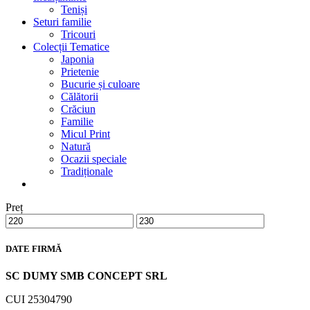
Teniși
Seturi familie
Tricouri
Colecții Tematice
Japonia
Prietenie
Bucurie și culoare
Călătorii
Crăciun
Familie
Micul Print
Natură
Ocazii speciale
Tradiționale
Preț
DATE FIRMĂ
SC DUMY SMB CONCEPT SRL
CUI 25304790