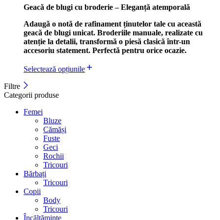
Geacă de blugi cu broderie – Eleganță atemporală
Adaugă o notă de rafinament ținutelor tale cu această
geacă de blugi unicat. Broderiile manuale, realizate cu
atenție la detalii, transformă o piesă clasică într-un
accesoriu statement. Perfectă pentru orice ocazie.
Selectează opțiunile
Filtre
Categorii produse
Femei
Bluze
Cămăși
Fuste
Geci
Rochii
Tricouri
Bărbați
Tricouri
Copii
Body
Tricouri
Încălțăminte