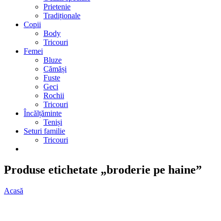
Prietenie
Tradiționale
Copii
Body
Tricouri
Femei
Bluze
Cămăși
Fuste
Geci
Rochii
Tricouri
Încălțăminte
Teniși
Seturi familie
Tricouri
Produse etichetate „broderie pe haine”
Acasă