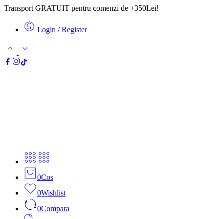
Transport GRATUIT pentru comenzi de +350Lei!
Login / Register
0
Cos
0
Wishlist
0
Compara