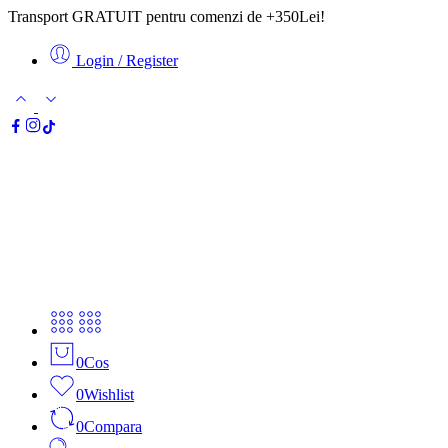
Transport GRATUIT pentru comenzi de +350Lei!
Login / Register
0
Cos
0
Wishlist
0
Compara