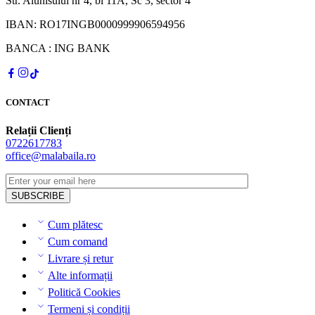
Str. Alunisului nr 4, bl 11A, Sc 3, sector 4
IBAN: RO17INGB0000999906594956
BANCA : ING BANK
CONTACT
Relații Clienți
0722617783
office@malabaila.ro
Cum plătesc
Cum comand
Livrare și retur
Alte informații
Politică Cookies
Termeni și condiții