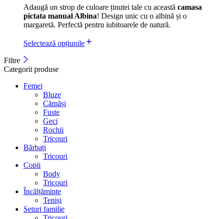
Adaugă un strop de culoare ținutei tale cu această
camasa
pictata manual Albina
! Design unic cu o albină și o
margaretă. Perfectă pentru iubitoarele de natură.
Selectează opțiunile
Filtre
Categorii produse
Femei
Bluze
Cămăși
Fuste
Geci
Rochii
Tricouri
Bărbați
Tricouri
Copii
Body
Tricouri
Încălțăminte
Teniși
Seturi familie
Tricouri