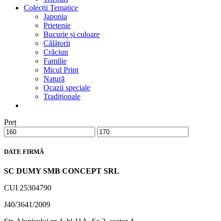
Colecții Tematice
Japonia
Prietenie
Bucurie și culoare
Călătorii
Crăciun
Familie
Micul Print
Natură
Ocazii speciale
Tradiționale
Preț
DATE FIRMĂ
SC DUMY SMB CONCEPT SRL
CUI 25304790
J40/3641/2009