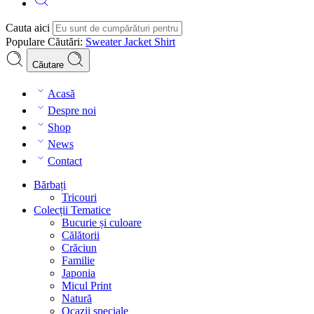
Cauta aici
Populare Căutări:
Sweater
Jacket
Shirt
Căutare
Acasă
Despre noi
Shop
News
Contact
Bărbați
Tricouri
Colecții Tematice
Bucurie și culoare
Călătorii
Crăciun
Familie
Japonia
Micul Print
Natură
Ocazii speciale