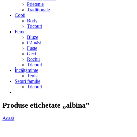
Prietenie
Tradiționale
Copii
Body
Tricouri
Femei
Bluze
Cămăși
Fuste
Geci
Rochii
Tricouri
Încălțăminte
Teniși
Seturi familie
Tricouri
Produse etichetate „albina”
Acasă