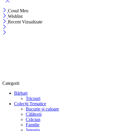
Cosul Meu
Wishlist
Recent Vizualizate
Categorii
Bărbați
Tricouri
Colecții Tematice
Bucurie și culoare
Călătorii
Crăciun
Familie
Japonia