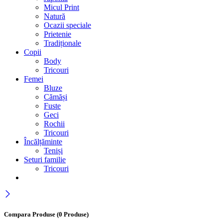
Micul Print
Natură
Ocazii speciale
Prietenie
Tradiționale
Copii
Body
Tricouri
Femei
Bluze
Cămăși
Fuste
Geci
Rochii
Tricouri
Încălțăminte
Teniși
Seturi familie
Tricouri
Compara Produse
(0 Produse)